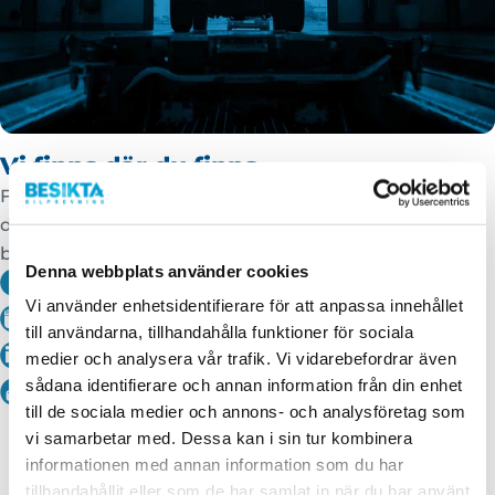
Vi finns där du finns
Följ och prata med oss i våra sociala kanaler. Här
diskuterar vi trafiksäkerhet och annat som gör din
bilresa tryggare.
Denna webbplats använder cookies
Facebook
Vi använder enhetsidentifierare för att anpassa innehållet
Instagram
till användarna, tillhandahålla funktioner för sociala
medier och analysera vår trafik. Vi vidarebefordrar även
Linkedin
sådana identifierare och annan information från din enhet
Youtube
till de sociala medier och annons- och analysföretag som
vi samarbetar med. Dessa kan i sin tur kombinera
informationen med annan information som du har
tillhandahållit eller som de har samlat in när du har använt