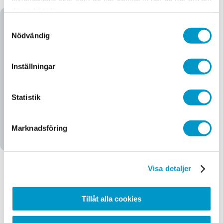
deras tjänster.
Samtyckesval
Nödvändig
Inställningar
Statistik
Marknadsföring
Visa detaljer
Registrera dig för
Mina sidor och få 150
Tillåt alla cookies
kr i rabatt på din