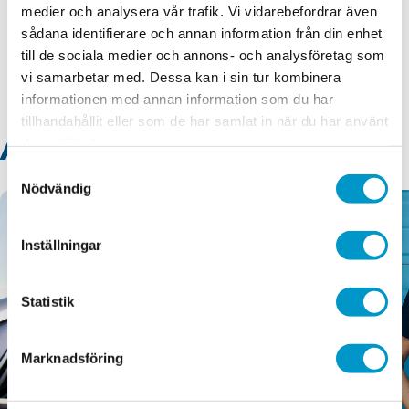
medier och analysera vår trafik. Vi vidarebefordrar även
Välkommen till vår blogg
sådana identifierare och annan information från din enhet
till de sociala medier och annons- och analysföretag som
vi samarbetar med. Dessa kan i sin tur kombinera
informationen med annan information som du har
tillhandahållit eller som de har samlat in när du har använt
Aktuellt
deras tjänster.
Samtyckesval
Nödvändig
Inställningar
Statistik
Marknadsföring