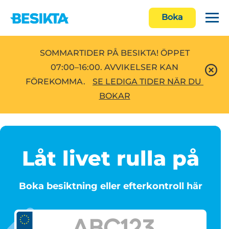
Boka
SOMMARTIDER PÅ BESIKTA! ÖPPET
07:00–16:00. AVVIKELSER KAN
FÖREKOMMA.
SE LEDIGA TIDER NÄR DU 
BOKAR
Låt livet rulla på
Boka besiktning eller efterkontroll här