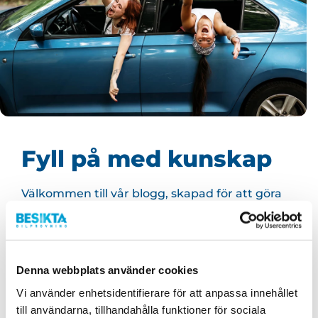
Fyll på med kunskap
Välkommen till vår blogg, skapad för att göra
ditt bilägande enklare och tryggare. Här
hittar du allt från information om våra
tjänster till praktiska tips som hjälper dig att
hålla bilen i toppskick och körningen säker.
Denna webbplats använder cookies
Kort sagt, ett smart vägval för alla bilägare!
Vi använder enhetsidentifierare för att anpassa innehållet
till användarna, tillhandahålla funktioner för sociala