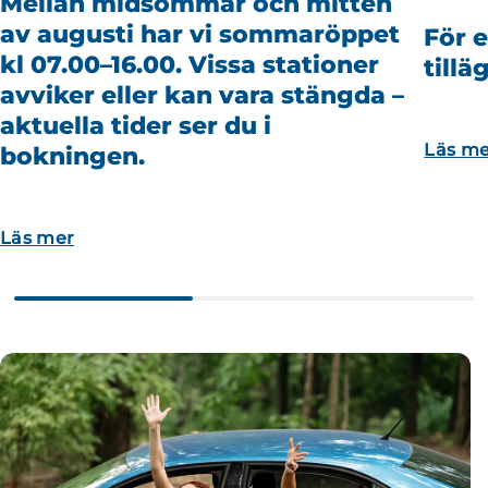
Mellan midsommar och mitten
av augusti har vi sommaröppet
För 
kl 07.00–16.00. Vissa stationer
till
avviker eller kan vara stängda –
aktuella tider ser du i
Läs me
bokningen.
Läs mer