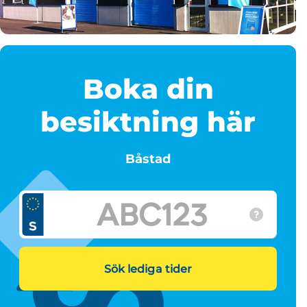
Boka din
besiktning här
Båstad
Sök lediga tider