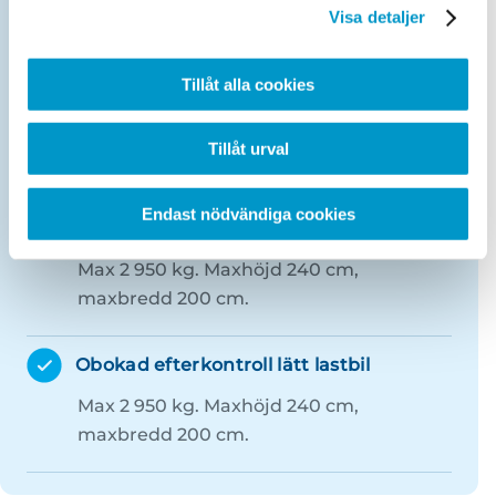
Visa detaljer
Max 750 kg. Dock ej båtkärror!
OBS!
Släp måste vara olastade vid
Tillåt alla cookies
besiktning!
Tillåt urval
Kontrollbesiktning MC
Endast nödvändiga cookies
Drop-in lätt lastbil
Max 2 950 kg. Maxhöjd 240 cm,
maxbredd 200 cm.
Obokad efterkontroll lätt lastbil
Max 2 950 kg. Maxhöjd 240 cm,
maxbredd 200 cm.