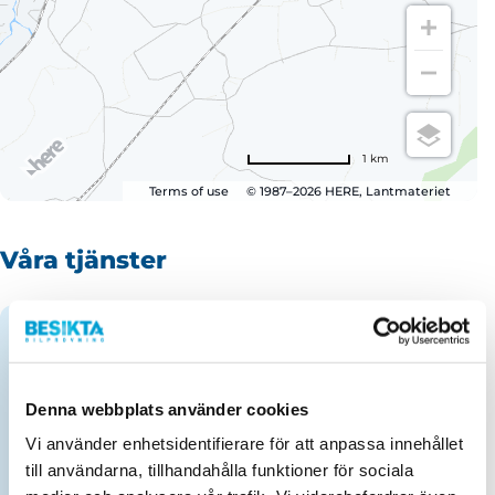
1 km
Terms of use
© 1987–2026 HERE, Lantmateriet
Våra tjänster
Kontrollbesiktning personbil
Max 2 950 kg. Maxhöjd 240 cm,
maxbredd 200 cm.
Denna webbplats använder cookies
Vi använder enhetsidentifierare för att anpassa innehållet
Kontrollbesiktning lätt lastbil
till användarna, tillhandahålla funktioner för sociala