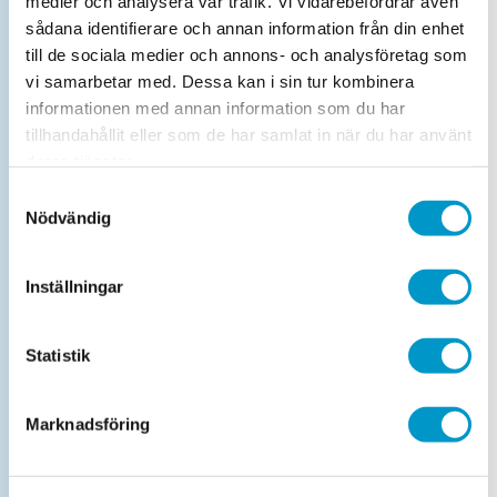
medier och analysera vår trafik. Vi vidarebefordrar även
Max 2 950 kg. Maxhöjd 240 cm,
sådana identifierare och annan information från din enhet
maxbredd 200 cm.
till de sociala medier och annons- och analysföretag som
vi samarbetar med. Dessa kan i sin tur kombinera
informationen med annan information som du har
Drop-in personbil
tillhandahållit eller som de har samlat in när du har använt
Max 2 950 kg. Maxhöjd 240 cm,
deras tjänster.
maxbredd 200 cm.
Samtyckesval
Nödvändig
Obokad efterkontroll personbil
Inställningar
Max 2 950 kg. Maxhöjd 240 cm,
maxbredd 200 cm.
Statistik
Köp- & Säljtest
Läs mer om vårt Köp- & Säljtest
.
Marknadsföring
Kontrollbesiktning lätt släp