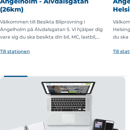
Ängelholm - Älvdalsgatan
Änge
(26km)
Hels
Välkommen till Besikta Bilprovning i
Välkom
Ängelholm på Älvdalsgatan 5. Vi hjälper dig
Helsing
vare sig du ska besikta din bil, MC, lastbil,...
du ska b
Till stationen
Till st