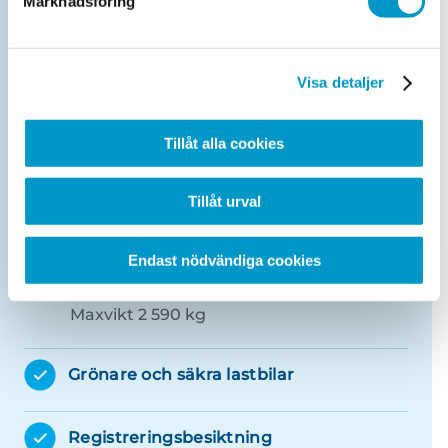
Marknadsföring
återkommande ADR.
Visa detaljer
Köp- & Säljtest
Läs mer om vårt Köp- & Säljtest
.
Tillåt alla cookies
Drop-in-kontrollbesiktning personbil
Tillåt urval
Maxvikt 2 590 kg
Endast nödvändiga cookies
Obokad efterkontroll personbil
Maxvikt 2 590 kg
Grönare och säkra lastbilar
Registreringsbesiktning