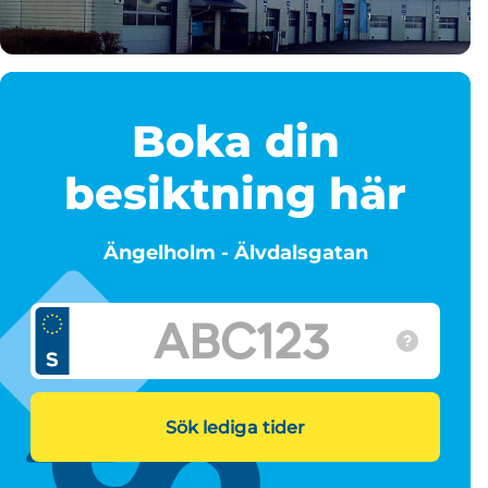
Boka din
besiktning här
Ängelholm - Älvdalsgatan
Sök lediga tider