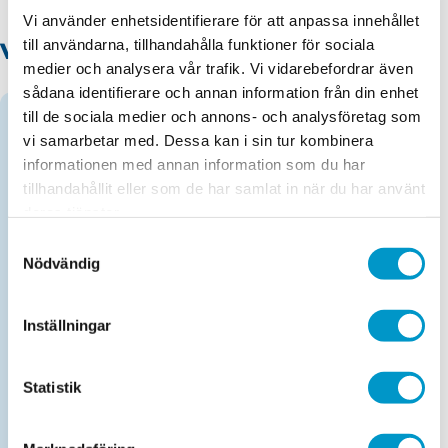
Vi använder enhetsidentifierare för att anpassa innehållet
till användarna, tillhandahålla funktioner för sociala
Våra tjänster
medier och analysera vår trafik. Vi vidarebefordrar även
sådana identifierare och annan information från din enhet
till de sociala medier och annons- och analysföretag som
Kontrollbesiktning
vi samarbetar med. Dessa kan i sin tur kombinera
Alla fordon.
informationen med annan information som du har
tillhandahållit eller som de har samlat in när du har använt
deras tjänster.
Drop-in-kontrollbesiktning lätt lastbil
Samtyckesval
Maxvikt 2 590 kg
Nödvändig
Obokad efterkontroll lätt lastbil
Inställningar
Maxvikt 2 590 kg
Statistik
ADR
ADR-förstabesiktning samt