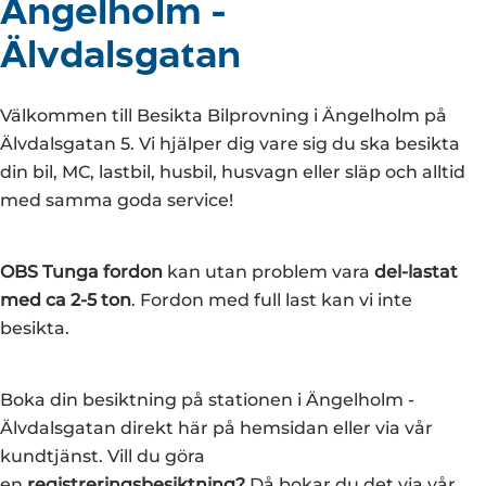
Ängelholm -
Älvdalsgatan
Välkommen till Besikta Bilprovning i Ängelholm på
Älvdalsgatan 5. Vi hjälper dig vare sig du ska besikta
din bil, MC, lastbil, husbil, husvagn eller släp och alltid
med samma goda service!
OBS Tunga fordon
kan utan problem vara
del-lastat
med ca 2-5 ton
. Fordon med full last kan vi inte
besikta.
Boka din besiktning på stationen i Ängelholm -
Älvdalsgatan direkt här på hemsidan eller via vår
kundtjänst. Vill du göra
en
registreringsbesiktning?
Då bokar du det via vår