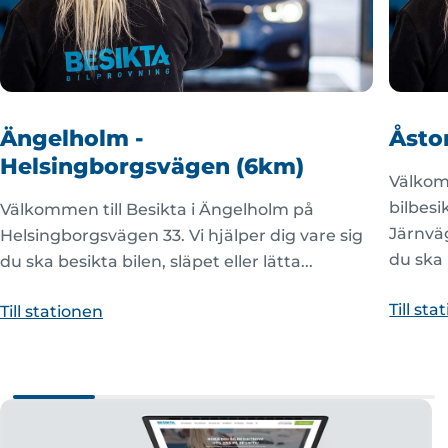
Ängelholm -
Åsto
Helsingborgsvägen (6km)
Välkomm
bilbesi
Välkommen till Besikta i Ängelholm på
Järnväg
Helsingborgsvägen 33. Vi hjälper dig vare sig
du ska 
du ska besikta bilen, släpet eller lätta...
Till st
Till stationen