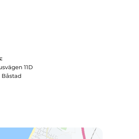
:
usvägen 11D
6 Båstad