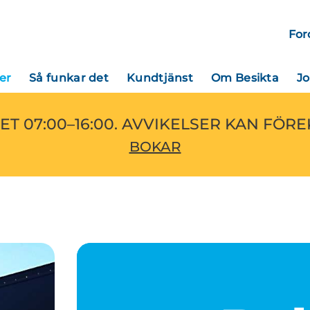
For
er
Så funkar det
Kundtjänst
Om Besikta
J
ET 07:00–16:00. AVVIKELSER KAN FÖR
BOKAR