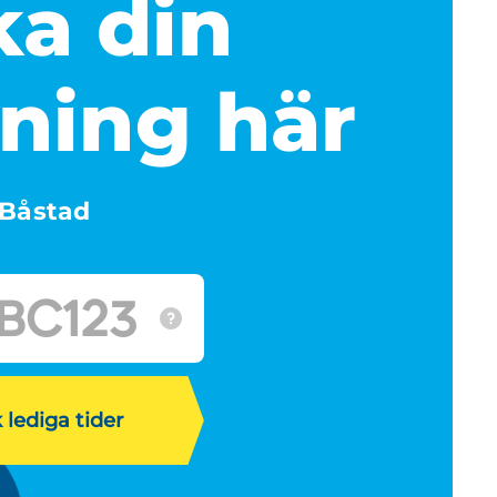
a din
ning här
Båstad
 lediga tider