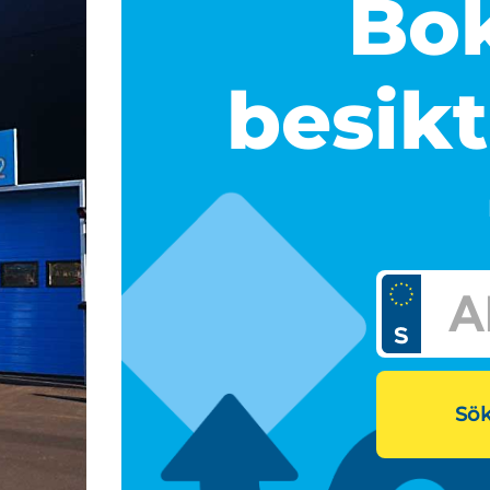
Bok
besikt
Sök