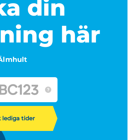
a din
ning här
Älmhult
 lediga tider