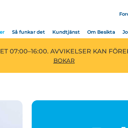
For
er
Så funkar det
Kundtjänst
Om Besikta
J
ET 07:00–16:00. AVVIKELSER KAN FÖR
BOKAR