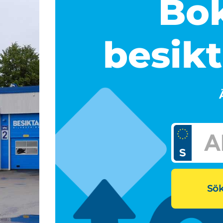
Bok
besikt
Sök