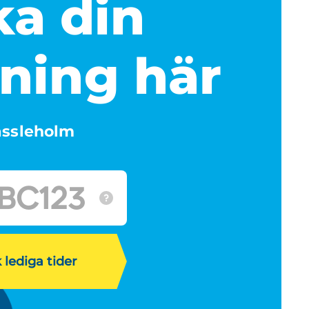
a din
ning här
ssleholm
 lediga tider