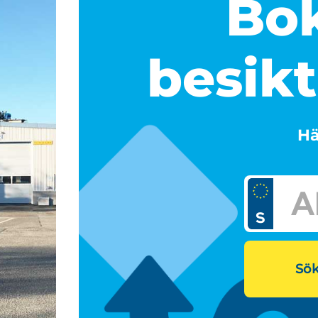
Bok
besikt
Hä
Sök