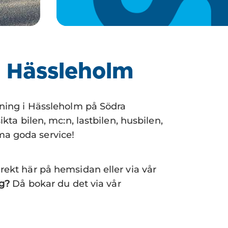
i Hässleholm
tning i Hässleholm på Södra
kta bilen, mc:n, lastbilen, husbilen,
ma goda service!
rekt här på hemsidan eller via vår
ng?
Då bokar du det via vår