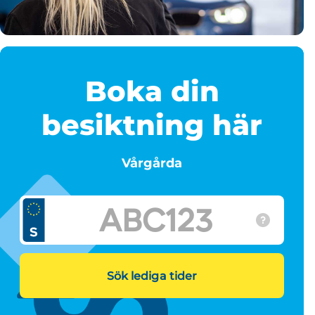
Boka din
besiktning här
Vårgårda
Sök lediga tider