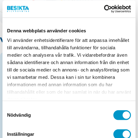
1 km
Terms of use
© 1987–2026 HERE, Lantmateriet
Denna webbplats använder cookies
Våra tjänster
Vi använder enhetsidentifierare för att anpassa innehållet
till användarna, tillhandahålla funktioner för sociala
medier och analysera vår trafik. Vi vidarebefordrar även
Kontrollbesiktning personbil
sådana identifierare och annan information från din enhet
till de sociala medier och annons- och analysföretag som
Maxvikt 2 690 kg
vi samarbetar med. Dessa kan i sin tur kombinera
informationen med annan information som du har
Kontrollbesiktning MC
tillhandahållit eller som de har samlat in när du har använt
deras tjänster.
Samtyckesval
Obokad efterkontroll lätt lastbil
Nödvändig
Maxvikt 2 690 kg.
Inställningar