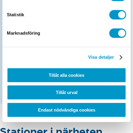
Köp- & Säljtest
Läs mer om vårt Köp- & Säljtest
.
Statistik
Kontrollbesiktning lätt lastbil
Marknadsföring
Maxvikt 2 690 kg.
Visa detaljer
Obokad efterkontroll personbil
Maxvikt 2 690 kg.
Tillåt alla cookies
Trafiksäkerhetskontroll
Tillåt urval
Endast nödvändiga cookies
Stationer i närheten