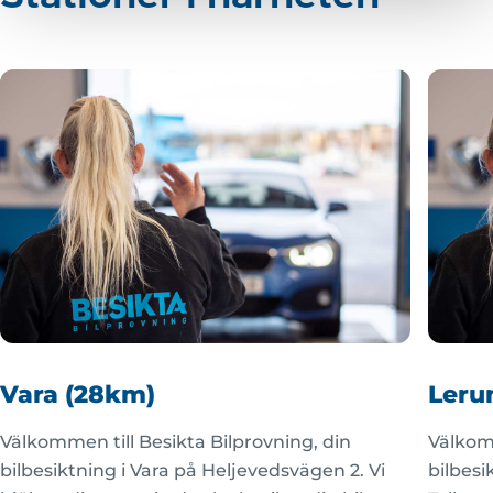
Vara (28km)
Leru
Välkommen till Besikta Bilprovning, din
Välkomm
bilbesiktning i Vara på Heljevedsvägen 2. Vi
bilbesi