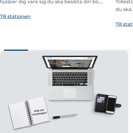
hjälper dig vare sig du ska besikta din bil,...
Tollest
du ska..
Till stationen
Till st