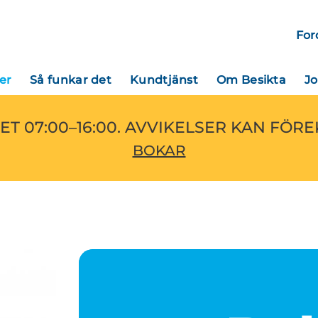
For
er
Så funkar det
Kundtjänst
Om Besikta
J
ET 07:00–16:00. AVVIKELSER KAN FÖR
BOKAR