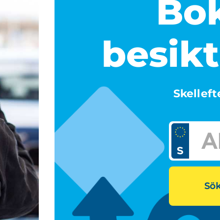
Bok
besikt
Skellef
Sök