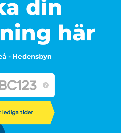
a din
ning här
teå - Hedensbyn
 lediga tider