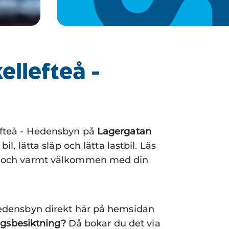
ellefteå -
efteå - Hedensbyn på
Lagergatan
l, lätta släp och lätta lastbil. Läs
r" och varmt välkommen med din
 Hedensbyn direkt här på hemsidan
ngsbesiktning?
Då bokar du det via