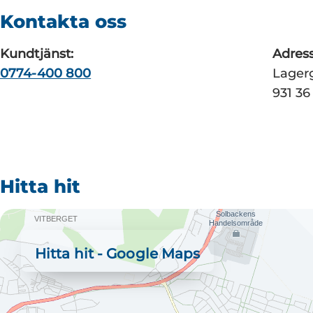
Kontakta oss
Kundtjänst:
Adress
0774-400 800
Lager
931 36
Hitta hit
Hitta hit - Google Maps