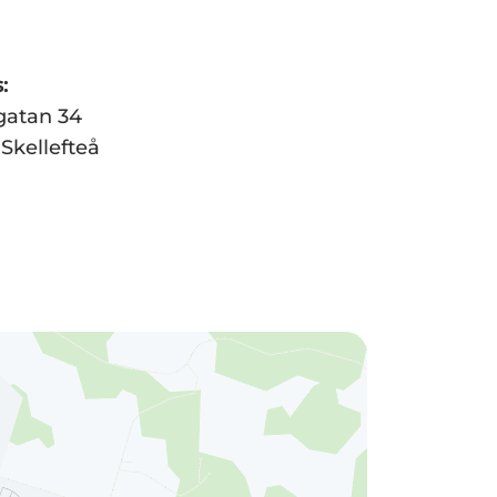
:
gatan 34
 Skellefteå