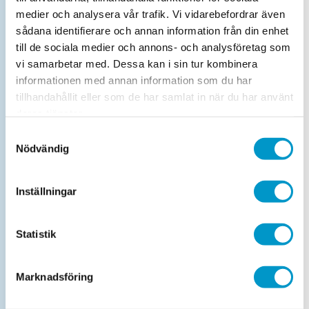
Maxvikt 750 kg. Får
ej vara lastat
vid
medier och analysera vår trafik. Vi vidarebefordrar även
besiktning!
sådana identifierare och annan information från din enhet
till de sociala medier och annons- och analysföretag som
vi samarbetar med. Dessa kan i sin tur kombinera
Obokad efterkontroll lätt lastbil
informationen med annan information som du har
Maxvikt 3 500 kg
tillhandahållit eller som de har samlat in när du har använt
deras tjänster.
Samtyckesval
Drop-in-kontrollbesiktning personbil
Nödvändig
Maxvikt 3 500 kg
Inställningar
Drop-in obromsat släp
Maxvikt 750 kg - får ej vara lastat.
Statistik
Trafiksäkerhetskontroll
Marknadsföring