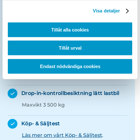
Kontrollbesiktning lätt lastbil
Visa detaljer
Maxvikt 3 500 kg.
Tillåt alla cookies
Obokad efterkontroll personbil
Maxvikt 3 500 kg
Tillåt urval
Obokad efterkontroll obromsat släp
Endast nödvändiga cookies
Maxvikt 750 kg - får ej vara lastat.
Drop-in-kontrollbesiktning lätt lastbil
Maxvikt 3 500 kg
Köp- & Säljtest
Läs mer om vårt Köp- & Säljtest
.