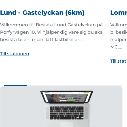
Lund - Gastelyckan (6km)
Lom
Välkommen till Besikta Lund Gastelyckan på
Välkomm
Porfyrvägen 10. Vi hjälper dig vare sig du ska
bilbesi
besikta bilen, mc:n, lätt lastbil eller...
hjälper
MC,...
Till stationen
Till st