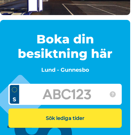
Boka din
besiktning här
Lund - Gunnesbo
Sök lediga tider