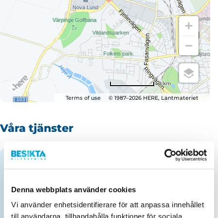
1 km
Terms of use
© 1987–2026 HERE, Lantmateriet
Våra tjänster
Kontrollbesiktning personbil
Maxvikt 3 500 kg.
Denna webbplats använder cookies
Vi använder enhetsidentifierare för att anpassa innehållet
Kontrollbesiktning obromsat släp
till användarna, tillhandahålla funktioner för sociala