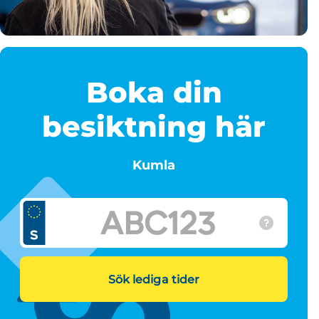
Boka din
besiktning här
Kumla
Sök lediga tider