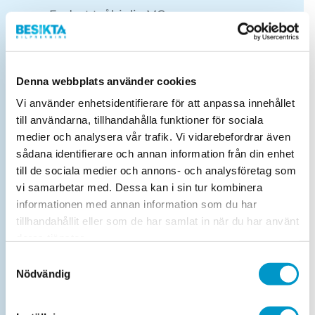
Endast tvåhjulig MC.
Obokad efterkontroll lätt lastbil
Denna webbplats använder cookies
Maxvikt 3 500 kg
Vi använder enhetsidentifierare för att anpassa innehållet
till användarna, tillhandahålla funktioner för sociala
Obokad efterkontroll släp
medier och analysera vår trafik. Vi vidarebefordrar även
Släp maxvikt 1 000 kg (OBS! Släp får ej
sådana identifierare och annan information från din enhet
vara tungt lastat vid besiktning).
till de sociala medier och annons- och analysföretag som
vi samarbetar med. Dessa kan i sin tur kombinera
informationen med annan information som du har
Drop-in-kontrollbesiktning lätt lastbil
tillhandahållit eller som de har samlat in när du har använt
Maxvikt 3 500 kg
deras tjänster.
Samtyckesval
Nödvändig
Drop-in släp
Släp maxvikt 1 000 kg (OBS! Släp får ej