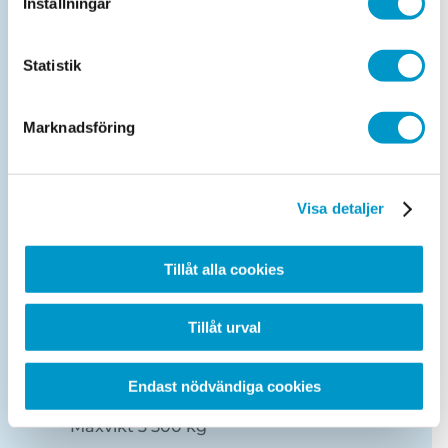
Inställningar
vara tungt lastat vid besiktning).
Statistik
Köp- & Säljtest
Läs mer om vårt Köp- & Säljtest
.
Marknadsföring
Kontrollbesiktning lätt lastbil
Maxvikt 3 500 kg.
Visa detaljer
Kontrollbesiktning släp
Tillåt alla cookies
Släp maxvikt 1 000 kg (OBS! Släp får ej
Tillåt urval
vara tungt lastat vid besiktning).
Endast nödvändiga cookies
Obokad efterkontroll personbil
Maxvikt 3 500 kg