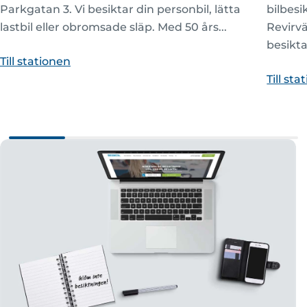
Parkgatan 3. Vi besiktar din personbil, lätta
bilbesi
lastbil eller obromsade släp. Med 50 års...
Revirvä
besikta
Till stationen
Till st