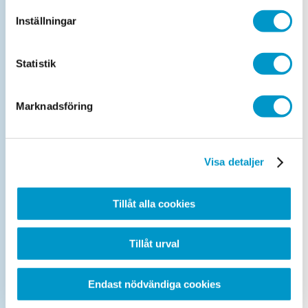
Drop-in-kontrollbesiktning lätt lastbil
Inställningar
Maxvikt 3 500 kg
Statistik
Trafiksäkerhetskontroll
Marknadsföring
Registreringsbesiktning
Lätta fordon, även MC, upp till 3 500
kg.
Visa detaljer
Tillåt alla cookies
Kontrollbesiktning lätt lastbil
Tillåt urval
Maxvikt 3 500 kg.
Endast nödvändiga cookies
Kontrollbesiktning MC