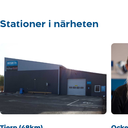
Stationer i närheten
Tierp (48km)
Ocke