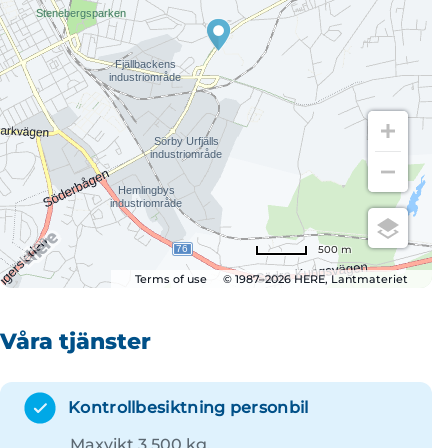
500 m
Terms of use
© 1987–2026 HERE, Lantmateriet
Våra tjänster
Kontrollbesiktning personbil
Maxvikt 3 500 kg.