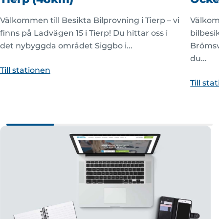
Välkommen till Besikta Bilprovning i Tierp – vi
Välkomm
finns på Ladvägen 15 i Tierp! Du hittar oss i
bilbesi
det nybyggda området Siggbo i...
Brömsv
du...
Till stationen
Till st