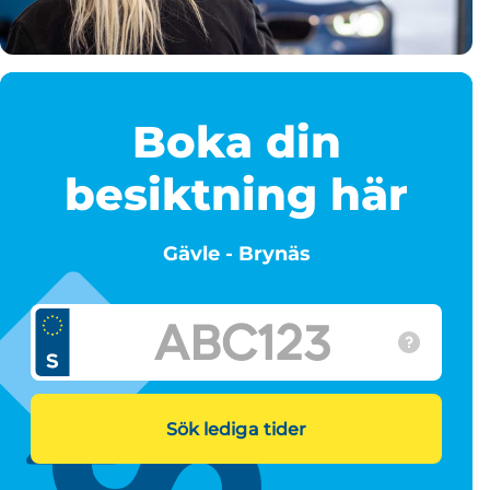
Boka din
besiktning här
Gävle - Brynäs
Sök lediga tider