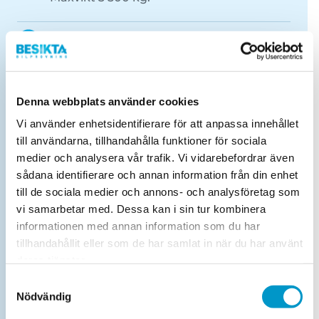
Kontrollbesiktning lätt buss
Maxvikt 3 500 kg.
OBS Bokas endast via
kundtjanst@besikta.se
.
Denna webbplats använder cookies
För prisuppgift kontakta kundtjänst
(tillägg för resekostnader för tekniker
Vi använder enhetsidentifierare för att anpassa innehållet
tillkommer).
till användarna, tillhandahålla funktioner för sociala
medier och analysera vår trafik. Vi vidarebefordrar även
sådana identifierare och annan information från din enhet
Kontrollbesiktning obromsat släp
till de sociala medier och annons- och analysföretag som
vi samarbetar med. Dessa kan i sin tur kombinera
Maxvikt 1 000 kg - Obs ska vara olastat!
informationen med annan information som du har
tillhandahållit eller som de har samlat in när du har använt
Obokad efterkontroll lätt lastbil
deras tjänster.
Maxvikt 3 500 kg
Samtyckesval
Nödvändig