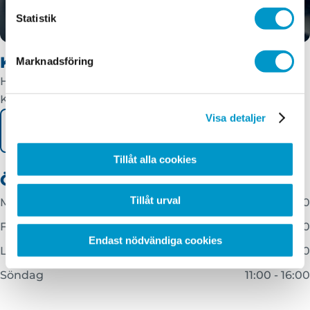
Statistik
Kontakta kundtjänst
Marknadsföring
Har du frågor eller behöver hjälp?
Kontakta oss på kundservice så hjälper vi dig!
Visa detaljer
Fyll i vårt kontaktformulär!
Tillåt alla cookies
Öppettider kundtjänst
Tillåt urval
Måndag - torsdag
07:00 - 18:00
Fredag
07:00 - 17:00
Endast nödvändiga cookies
Lördag
08:00 - 14:00
Söndag
11:00 - 16:00