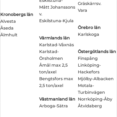
Eskilstuna-
Gräskärrsv.
Mått Johanssons
Vara
v.
Kronobergs län
Eskilstuna-Kjula
Alvesta
Örebro län
Åseda
Karlskoga
Älmhult
Värmlands län
Karlstad-Våxnäs
Karlstad-
Östergötlands län
Örsholmen
Finspång
Åmål max 2,5
Linköping-
ton/axel
Hackefors
Bengtsfors max
Mjölby-Albacken
2,5 ton/axel
Motala-
Turbinvägen
Västmanland län
Norrköping-Åby
Arboga-Sätra
Åtvidaberg