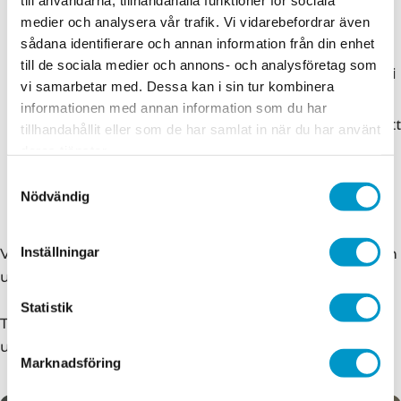
till användarna, tillhandahålla funktioner för sociala
vill undvika.
medier och analysera vår trafik. Vi vidarebefordrar även
sådana identifierare och annan information från din enhet
till de sociala medier och annons- och analysföretag som
Vi har stationer där vi
Trygg och säker hantering:
vi samarbetar med. Dessa kan i sin tur kombinera
inte kan köra igenom med släpet vilket inte
informationen med annan information som du har
skapar ens trygg och säker hantering. Genom att
tillhandahållit eller som de har samlat in när du har använt
endast ta emot olastade släp kan vi säkerställa
deras tjänster.
en arbetsmiljö både för vår personal och dig
Samtyckesval
Nödvändig
som kund.
Inställningar
Vi arbetar ständigt med att förbättra våra tjänster och
utöka kapaciteten på våra stationer.
Statistik
Tack för din förståelse och för att du hjälper oss att
upprätthålla säkerheten på våra stationer!
Marknadsföring