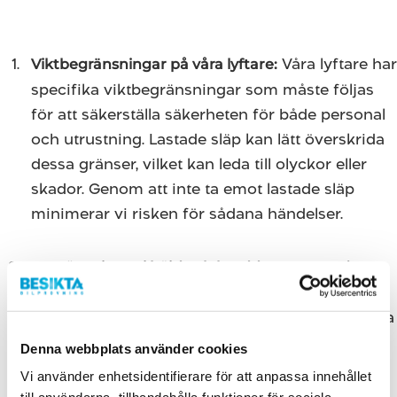
Våra lyftare har
Viktbegränsningar på våra lyftare:
specifika viktbegränsningar som måste följas
för att säkerställa säkerheten för både personal
och utrustning. Lastade släp kan lätt överskrida
dessa gränser, vilket kan leda till olyckor eller
skador. Genom att inte ta emot lastade släp
minimerar vi risken för sådana händelser.
Vissa av våra
Begränsningar i höjd och bredd:
stationer har fysiska begränsningar när det
gäller höjd och bredd. Lastade släp kan ofta vara
för stora för att passa in i våra anläggningar.
Denna webbplats använder cookies
Detta kan leda till skador på både släpet, lasten
Vi använder enhetsidentifierare för att anpassa innehållet
och stationens utrustning, vilket vi naturligtvis