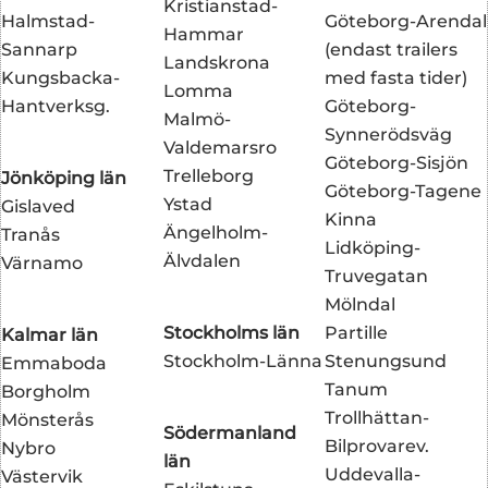
Kristianstad-
Halmstad-
Göteborg-Arendal
Hammar
Sannarp
(endast trailers
Landskrona
Kungsbacka-
med fasta tider)
Lomma
Hantverksg.
Göteborg-
Malmö-
Synnerödsväg
Valdemarsro
Göteborg-Sisjön
Trelleborg
Jönköping län
Göteborg-Tagene
Ystad
Gislaved
Kinna
Ängelholm-
Tranås
Lidköping-
Älvdalen
Värnamo
Truvegatan
Mölndal
Stockholms län
Partille
Kalmar län
Stockholm-Länna
Stenungsund
Emmaboda
Tanum
Borgholm
Trollhättan-
Mönsterås
Södermanland
Bilprovarev.
Nybro
län
Uddevalla-
Västervik