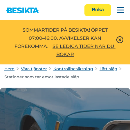
Boka
SOMMARTIDER PÅ BESIKTA! ÖPPET
07:00–16:00. AVVIKELSER KAN
FÖREKOMMA.
SE LEDIGA TIDER NÄR DU 
BOKAR
Hem
Våra tjänster
Kontrollbesiktning
Lätt släp
Stationer som tar emot lastade släp