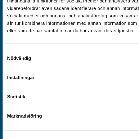
tillhandahålla funktioner för sociala medier och analysera vår 
Tjänster
vidarebefordrar även sådana identifierare och annan informatio
Kontrollbesiktning
sociala medier och annons- och analysföretag som vi samar
sin tur kombinera informationen med annan information som du
Registreringsbesiktning
eller som de har samlat in när du har använt deras tjänster.
Efterkontroll
Övriga tjänster
Samtyckesval
Nödvändig
Snabblänkar
Inställningar
Besikta din bil
Våra stationer
Statistik
Prislistor
Våra guider & checklistor
Marknadsföring
Karriär
Ångerrätt