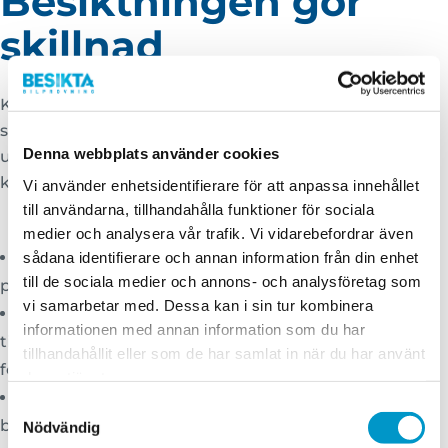
Besiktningen gör
skillnad
Kontrollbesiktning är en viktig del av bilägandet som
säkerställer att ditt fordon är säkert att använda och
Denna webbplats använder cookies
uppfyller miljökrav. Genom regelbundna besiktningar
kan du:
Vi använder enhetsidentifierare för att anpassa innehållet
till användarna, tillhandahålla funktioner för sociala
medier och analysera vår trafik. Vi vidarebefordrar även
Öka trafiksäkerheten:
Identifiera och åtgärda
sådana identifierare och annan information från din enhet
till de sociala medier och annons- och analysföretag som
potentiella fel och brister som kan orsaka olyckor.
vi samarbetar med. Dessa kan i sin tur kombinera
Förlänga fordonets livslängd:
Upptäck problem
informationen med annan information som du har
tidigt för att undvika kostsamma reparationer och
tillhandahållit eller som de har samlat in när du har använt
förläng ditt fordons livslängd.
deras tjänster.
Minska miljöpåverkan:
Kontroll av avgasutsläpp
Samtyckesval
bidrar till att minska ditt fordons miljöpåverkan.
Nödvändig