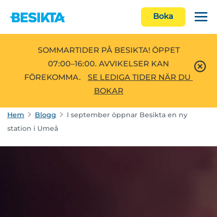
Boka
SOMMARTIDER PÅ BESIKTA! ÖPPET
07:00–16:00. AVVIKELSER KAN
FÖREKOMMA.
SE LEDIGA TIDER NÄR DU 
BOKAR
Hem
Blogg
I september öppnar Besikta en ny
station i Umeå