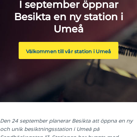
I september öppnar
Besikta en ny station i
Umeå
Välkommen till vår station i Umeå
Den 24 september planerar Besikta att öppna en ny
och unik besiktningsstation i Umeå på